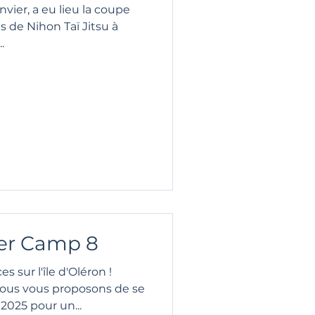
vier, a eu lieu la coupe
s de Nihon Taï Jitsu à
.
er Camp 8
s sur l'île d'Oléron !
us vous proposons de se
 2025 pour un...