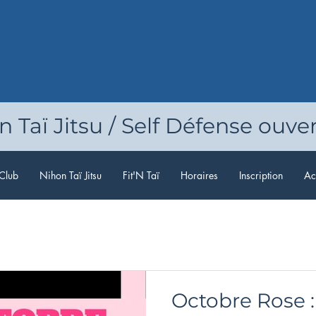
 Taï Jitsu / Self Défense ouver
Club
Nihon Taï Jitsu
Fit'N Taï
Horaires
Inscription
Act
Octobre Rose :