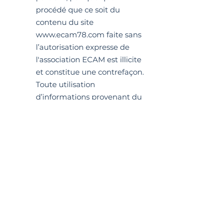
procédé que ce soit du
contenu du site
www.ecam78.com faite sans
l’autorisation expresse de
l'association ECAM est illicite
et constitue une contrefaçon.
Toute utilisation
d’informations provenant du
site www.ecam78.com doit
obligatoirement mentionner
la source de l’information.
L’adresse Internet du site du
www.ecam78.com doit
impérativement figurer dans
la référence.
Les marques
éventuellement citées sur ce
site sont déposées par les